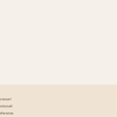
cessari
nzionali
eferenze