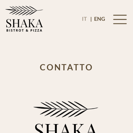
|
IT
ENG
CONTATTO
Vira Gambarogno - Ticino CH