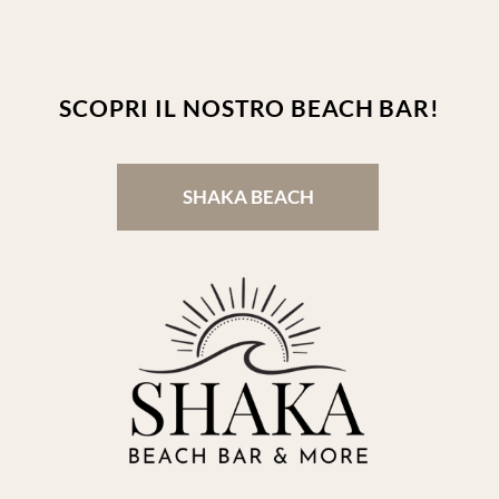
Questo sito web utilizza i cookie.
Consulta la nostra Cookie & privacy policy
per i
dettagli.
This website uses cookies. See our Cookie & Privacy
Policy for details.
Rifiuta / Refuse
Accetta tutto /
Accept everything
Accetta selezionati /
Accept selected
Necessari
Funzionali