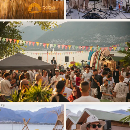
STAND UP PADDLE
Goditi il Lago Maggiore in totale relax con il nostro
noleggio SUP, direttamente dal bar.
30 min - 12 CHF
1h - 20 CHF
All day - 80 CHF