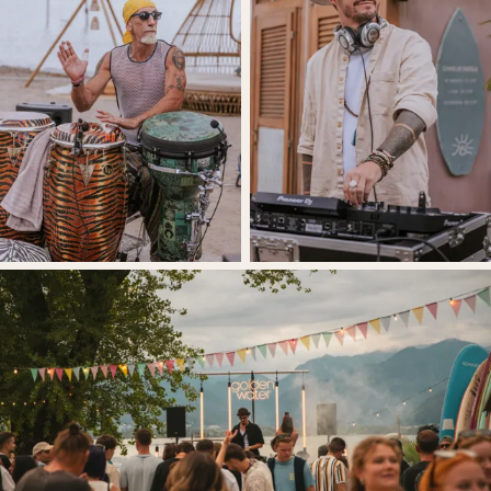
Questo sito web utilizza i cookie.
Consulta la nostra Cookie & privacy policy
per i
dettagli.
This website uses cookies. See our Cookie & Privacy
Policy for details.
Rifiuta / Refuse
Accetta tutto /
Accept everything
Accetta selezionati /
Accept selected
Necessari
Funzionali
Preferenze